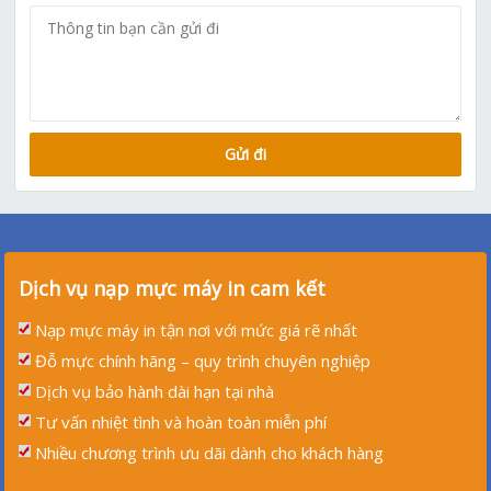
Dịch vụ nạp mực máy in cam kết
Nạp mực máy in tận nơi với mức giá rẽ nhất
Đỗ mực chính hãng – quy trình chuyên nghiệp
Dịch vụ bảo hành dài hạn tại nhà
Tư vấn nhiệt tình và hoàn toàn miễn phí
Nhiều chương trình ưu dãi dành cho khách hàng