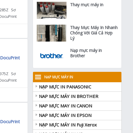
Thay mực máy in
 M285Z Sơ
 DocuPrint
x […]
Thay Mực Máy In Nhanh
Chóng Với Giá Cả Hợp
Lý
Nạp mực máy in
Brother
 DocuPrint
 M375Z Sơ
NẠP MỰC MÁY IN
 DocuPrint
NẠP MỰC IN PANASONIC
y – […]
NAP MỰC MÁY IN BROTHER
NAP MỰC MAY IN CANON
NAP MỰC MÁY IN EPSON
 DocuPrint
NẠP MỰC MÁY IN Fuji Xerox