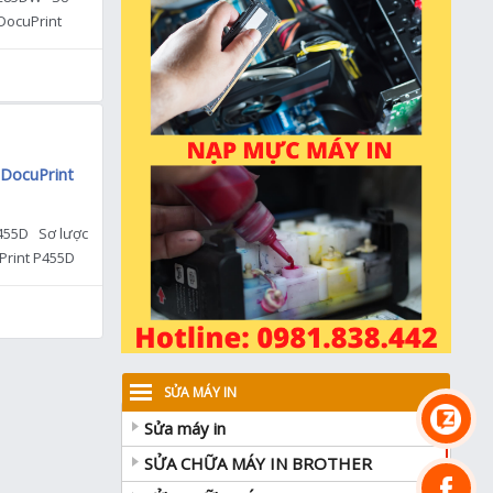
 DocuPrint
1 […]
 DocuPrint
P455D Sơ lược
uPrint P455D
SỬA MÁY IN
Sửa máy in
SỬA CHỮA MÁY IN BROTHER