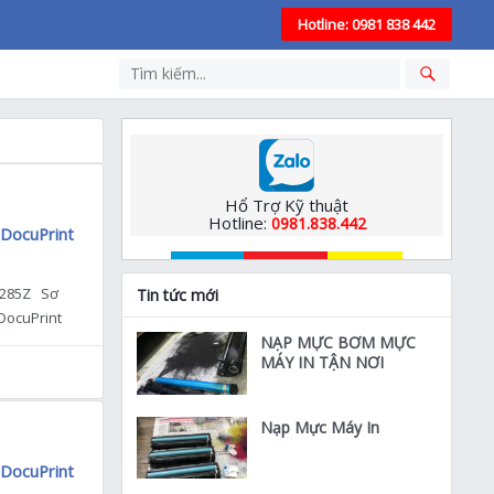
Hotline: 0981 838 442
Hổ Trợ Kỹ thuật
Hotline:
0981.838.442
 DocuPrint
 M285Z Sơ
Tin tức mới
 DocuPrint
x […]
NẠP MỰC BƠM MỰC
MÁY IN TẬN NƠI
Nạp Mực Máy In
 DocuPrint