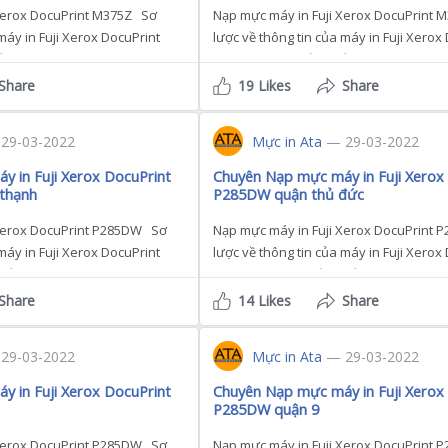
Xerox DocuPrint M375Z Sơ
Nạp mực máy in Fuji Xerox DocuPrint
máy in Fuji Xerox DocuPrint
lược về thông tin của máy in Fuji Xerox
t Chức năng : Copy – […]
M375Z mà bạn cần biết Chức năng : Cop
Share
19 Likes
Share
29-03-2022
Mực in Ata
— 29-03-2022
 in Fuji Xerox DocuPrint
Chuyên Nạp mực máy in Fuji Xerox
thạnh
P285DW quận thủ đức
 Xerox DocuPrint P285DW Sơ
Nạp mực máy in Fuji Xerox DocuPrint
máy in Fuji Xerox DocuPrint
lược về thông tin của máy in Fuji Xerox
ết Màn hình LCD 1 […]
P285DW mà bạn cần biết Màn hình LCD 
Share
14 Likes
Share
29-03-2022
Mực in Ata
— 29-03-2022
 in Fuji Xerox DocuPrint
Chuyên Nạp mực máy in Fuji Xerox
P285DW quận 9
 Xerox DocuPrint P285DW Sơ
Nạp mực máy in Fuji Xerox DocuPrint