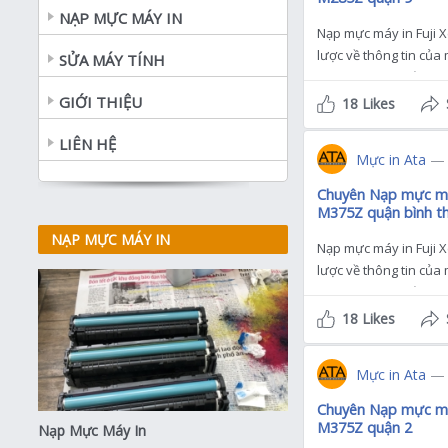
NẠP MỰC MÁY IN
Nạp mực máy in Fuji 
lược về thông tin của 
SỬA MÁY TÍNH
M285Z mà bạn cần biết
GIỚI THIỆU
18 Likes
LIÊN HỆ
Mực in Ata
— 
Chuyên Nạp mực máy
M375Z quận bình t
NẠP MỰC MÁY IN
Nạp mực máy in Fuji 
lược về thông tin của 
M375Z mà bạn cần biế
18 Likes
Mực in Ata
— 
Chuyên Nạp mực máy
M375Z quận 2
Nạp Mực Máy In