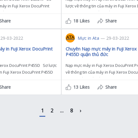
máy in Fuji Xerox DocuPrint
lược về thông tin của máy in Fuji Xerox
ết Màn hình LCD 1 […]
P285DW mà bạn cần biết Màn hình LCD 
Share
18 Likes
Share
29-03-2022
Mực in Ata
— 29-03-2022
 in Fuji Xerox DocuPrint
Chuyên Nạp mực máy in Fuji Xerox
P455D quận thủ đức
Xerox DocuPrint P455D Sơ lược
Nạp mực máy in Fuji Xerox DocuPrint 
in Fuji Xerox DocuPrint P455D
về thông tin của máy in Fuji Xerox Doc
 : 45 […]
mà bạn cần biết Tốc độ : 45 […]
Share
13 Likes
Share
1
2
…
8
›