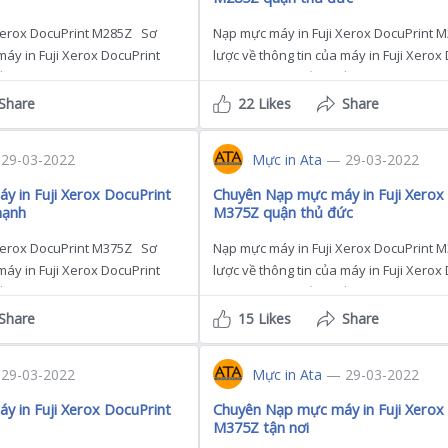
Xerox DocuPrint M285Z Sơ
Nạp mực máy in Fuji Xerox DocuPrint
máy in Fuji Xerox DocuPrint
lược về thông tin của máy in Fuji Xerox
 máy in Fuji Xerox […]
M285Z mà bạn cần biết máy in Fuji Xero
Share
22 Likes
Share
29-03-2022
Mực in Ata
— 29-03-2022
 in Fuji Xerox DocuPrint
Chuyên Nạp mực máy in Fuji Xerox
hạnh
M375Z quận thủ đức
Xerox DocuPrint M375Z Sơ
Nạp mực máy in Fuji Xerox DocuPrint
máy in Fuji Xerox DocuPrint
lược về thông tin của máy in Fuji Xerox
t Chức năng : Copy – […]
M375Z mà bạn cần biết Chức năng : Cop
Share
15 Likes
Share
29-03-2022
Mực in Ata
— 29-03-2022
 in Fuji Xerox DocuPrint
Chuyên Nạp mực máy in Fuji Xerox
M375Z tận nơi