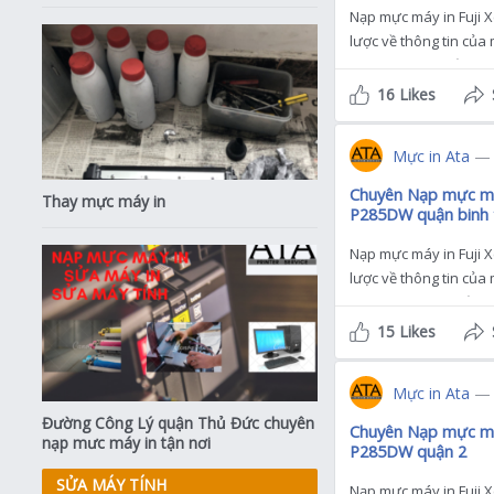
Nạp mực máy in Fuji 
lược về thông tin của 
M375Z mà bạn cần biế
16 Likes
Mực in Ata
— 
Chuyên Nạp mực máy
Thay mực máy in
P285DW quận binh 
Nạp mực máy in Fuji
lược về thông tin của 
P285DW mà bạn cần bi
15 Likes
Mực in Ata
— 
Đường Công Lý quận Thủ Đức chuyên
Chuyên Nạp mực máy
nạp mưc máy in tận nơi
P285DW quận 2
SỬA MÁY TÍNH
Nạp mực máy in Fuji