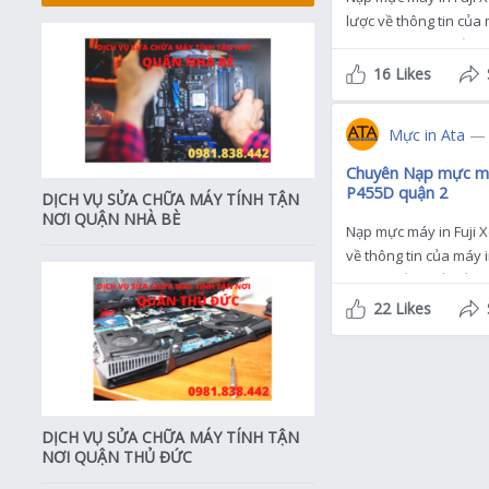
lược về thông tin của 
P285DW mà bạn cần bi
16 Likes
Mực in Ata
— 
Chuyên Nạp mực máy
P455D quận 2
DỊCH VỤ SỬA CHỮA MÁY TÍNH TẬN
NƠI QUẬN NHÀ BÈ
Nạp mực máy in Fuji 
về thông tin của máy 
mà bạn cần biết Tốc độ
22 Likes
DỊCH VỤ SỬA CHỮA MÁY TÍNH TẬN
NƠI QUẬN THỦ ĐỨC