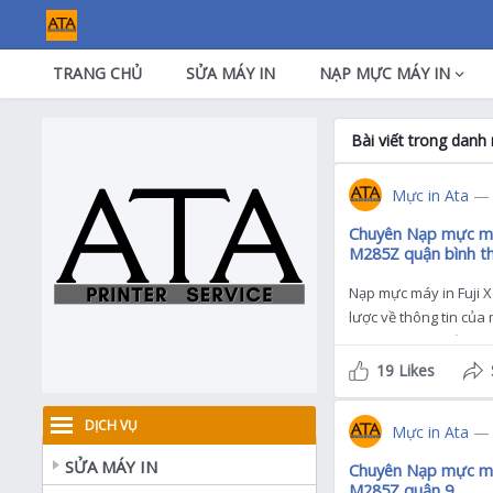
TRANG CHỦ
SỬA MÁY IN
NẠP MỰC MÁY IN
Bài viết trong dan
Mực in Ata
— 
Chuyên Nạp mực máy
M285Z quận bình t
Nạp mực máy in Fuji 
lược về thông tin của 
M285Z mà bạn cần biết
19 Likes
DỊCH VỤ
Mực in Ata
— 
SỬA MÁY IN
Chuyên Nạp mực máy
M285Z quận 9