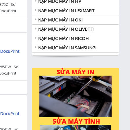
NẠP MƯC MÁY IN HP
 M375Z Sơ
NAP MỰC MÁY IN LEXMART
 DocuPrint
y – […]
NẠP MỰC MÁY IN OKI
NẠP MỰC MÁY IN OLIVETTI
NẠP MỰC MÁY IN RICOH
NẠP MỰC MÁY IN SAMSUNG
 DocuPrint
 P285DW Sơ
 DocuPrint
1 […]
 DocuPrint
 P285DW Sơ