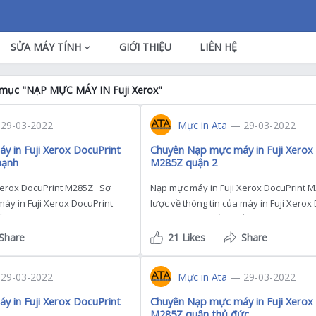
SỬA MÁY TÍNH
GIỚI THIỆU
LIÊN HỆ
h mục "NẠP MỰC MÁY IN Fuji Xerox"
29-03-2022
Mực in Ata
— 29-03-2022
 in Fuji Xerox DocuPrint
Chuyên Nạp mực máy in Fuji Xerox
hạnh
M285Z quận 2
Xerox DocuPrint M285Z Sơ
Nạp mực máy in Fuji Xerox DocuPrint
máy in Fuji Xerox DocuPrint
lược về thông tin của máy in Fuji Xerox
 máy in Fuji Xerox […]
M285Z mà bạn cần biết máy in Fuji Xero
Share
21 Likes
Share
29-03-2022
Mực in Ata
— 29-03-2022
 in Fuji Xerox DocuPrint
Chuyên Nạp mực máy in Fuji Xerox
M285Z quận thủ đức