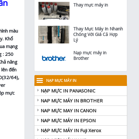
ần
Thay mực máy in
Thay Mực Máy In Nhanh
 hình màu
Chóng Với Giá Cả Hợp
ây. Khổ
Lý
 qua mạng
Nạp mực máy in
g : 250
Brother
 Khả năng
 lên đến
0(32/64),
NẠP MỰC MÁY IN
ver
NẠP MỰC IN PANASONIC
Hộp mực
NAP MỰC MÁY IN BROTHER
NAP MỰC MAY IN CANON
NAP MỰC MÁY IN EPSON
NẠP MỰC MÁY IN Fuji Xerox