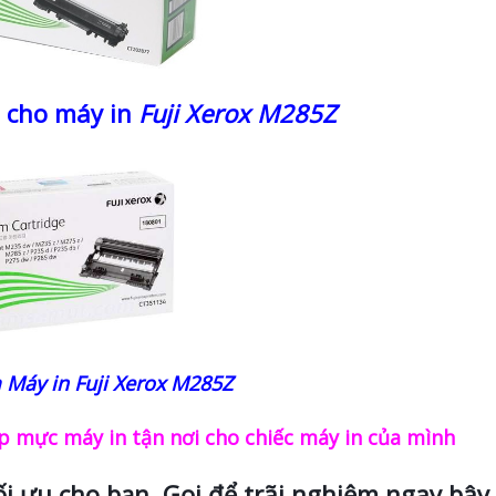
 cho máy in
Fuji Xerox M285Z
Máy in Fuji Xerox M285Z
 mực máy in tận nơi cho chiếc máy in của mình
ối ưu cho bạn. Gọi để trãi nghiệm ngay bây 