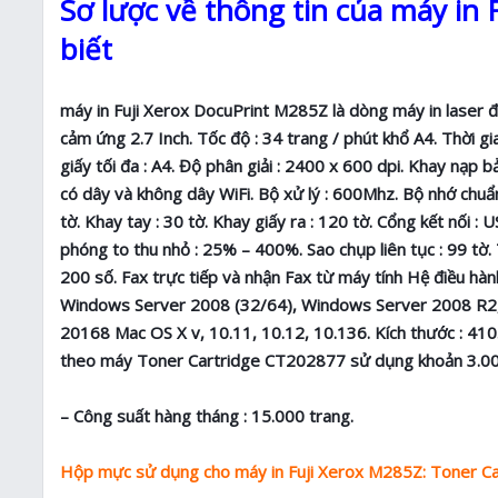
Sơ lược về thông tin của máy in
biết
máy in Fuji Xerox DocuPrint M285Z là dòng máy in laser đ
cảm ứng 2.7 Inch. Tốc độ : 34 trang / phút khổ A4. Thời gian
giấy tối đa : A4. Độ phân giải : 2400 x 600 dpi. Khay nạ
có dây và không dây WiFi. Bộ xử lý : 600Mhz. Bộ nhớ chuẩ
tờ. Khay tay : 30 tờ. Khay giấy ra : 120 tờ. Cổng kết nối
phóng to thu nhỏ : 25% – 400%. Sao chụp liên tục : 99 tờ. 
200 số. Fax trực tiếp và nhận Fax từ máy tính Hệ điều 
Windows Server 2008 (32/64), Windows Server 2008 R2
20168 Mac OS X v, 10.11, 10.12, 10.136. Kích thước : 41
theo máy Toner Cartridge CT202877 sử dụng khoản 3.000
– Công suất hàng tháng : 15.000 trang.
Hộp mực sử dụng cho máy in Fuji Xerox M285Z: Toner C