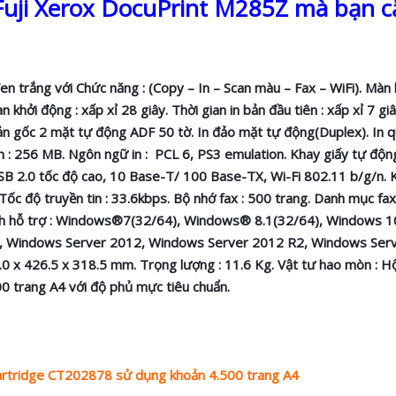
 Fuji Xerox DocuPrint M285Z mà bạn c
en trắng với Chức năng : (Copy – In – Scan màu – Fax – WiFi). Màn
 khởi động : xấp xỉ 28 giây. Thời gian in bản đầu tiên : xấp xỉ 7 gi
p bản gốc 2 mặt tự động ADF 50 tờ. In đảo mặt tự động(Duplex). In
n : 256 MB. Ngôn ngữ in : PCL 6, PS3 emulation. Khay giấy tự độn
 : USB 2.0 tốc độ cao, 10 Base-T/ 100 Base-TX, Wi-Fi 802.11 b/g/n.
Tốc độ truyền tin : 33.6kbps. Bộ nhớ fax : 500 trang. Danh mục fax
hành hỗ trợ : Windows®7(32/64), Windows® 8.1(32/64), Windows 1
, Windows Server 2012, Windows Server 2012 R2, Windows Ser
0.0 x 426.5 x 318.5 mm. Trọng lượng : 11.6 Kg. Vật tư hao mòn : 
 trang A4 với độ phủ mực tiêu chuẩn.
artridge CT202878 sử dụng khoản 4.500 trang A4