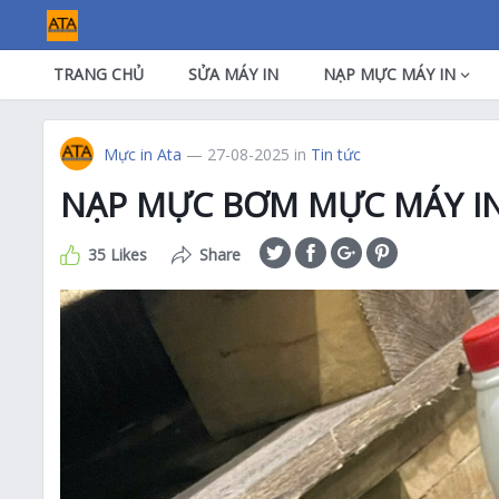
TRANG CHỦ
SỬA MÁY IN
NẠP MỰC MÁY IN
Mực in Ata
— 27-08-2025
in
Tin tức
NẠP MỰC BƠM MỰC MÁY IN
35 Likes
Share