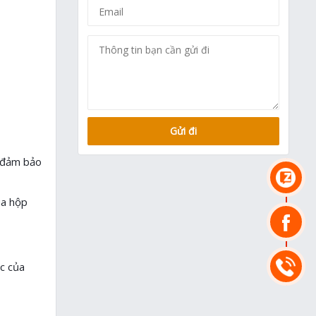
, đảm bảo
ua hộp
ác của