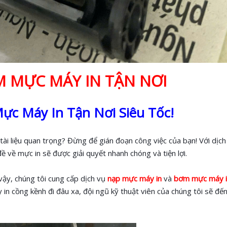
 MỰC MÁY IN TẬN NƠI
ực Máy In Tận Nơi Siêu Tốc!
tài liệu quan trọng? Đừng để gián đoạn công việc của bạn! Với dịc
ề về mực in sẽ được giải quyết nhanh chóng và tiện lợi.
 vậy, chúng tôi cung cấp dịch vụ
nạp mực máy in
và
bơm mực máy i
n cồng kềnh đi đâu xa, đội ngũ kỹ thuật viên của chúng tôi sẽ đến