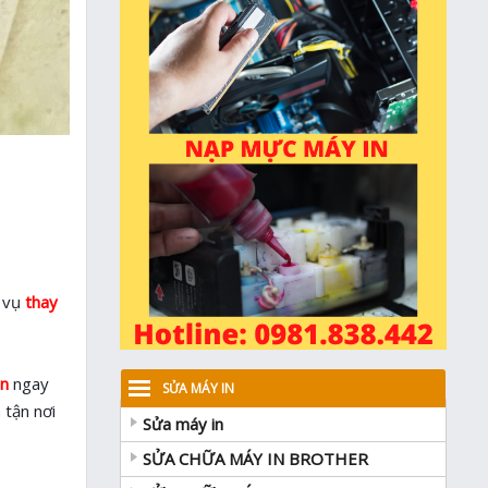
h vụ
thay
n
ngay
SỬA MÁY IN
 tận nơi
Sửa máy in
SỬA CHỮA MÁY IN BROTHER