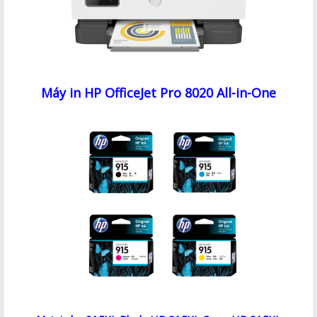
Máy in HP OfficeJet Pro 8020 All-in-One