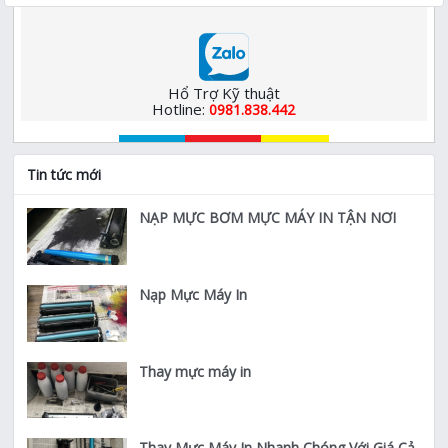
Hổ Trợ Kỹ thuật
Hotline:
0981.838.442
Tin tức mới
NẠP MỰC BƠM MỰC MÁY IN TẬN NƠI
Nạp Mực Máy In
Thay mực máy in
Thay Mực Máy In Nhanh Chóng Với Giá Cả