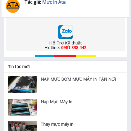
Tác giả:
Mực in Ata
Hổ Trợ Kỹ thuật
Hotline:
0981.838.442
Tin tức mới
NẠP MỰC BƠM MỰC MÁY IN TẬN NƠI
Nạp Mực Máy In
Thay mực máy in