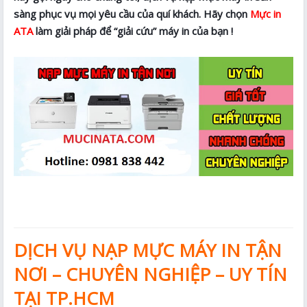
sàng phục vụ mọi yêu cầu của quí khách. Hãy chọn
Mực in
ATA
làm giải pháp để “giải cứu” máy in của bạn !
DỊCH VỤ NẠP MỰC MÁY IN TẬN
NƠI – CHUYÊN NGHIỆP – UY TÍN
TẠI TP.HCM