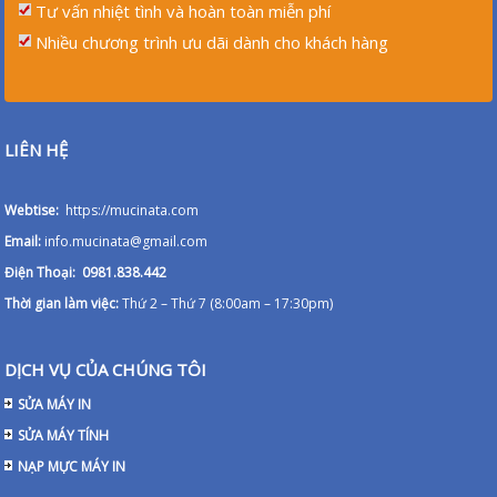
Tư vấn nhiệt tình và hoàn toàn miễn phí
Nhiều chương trình ưu dãi dành cho khách hàng
LIÊN HỆ
Webtise:
https://mucinata.com
Email:
info.mucinata@gmail.com
Điện Thoại: 0981.838.442
Thời gian làm việc:
Thứ 2 – Thứ 7 (8:00am – 17:30pm)
DỊCH VỤ CỦA CHÚNG TÔI
SỬA MÁY IN
SỬA MÁY TÍNH
NẠP MỰC MÁY IN