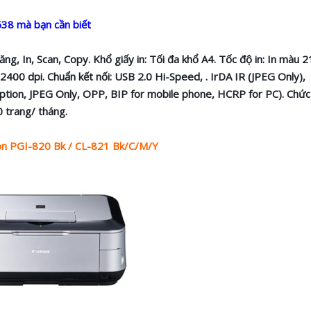
638 mà bạn cần biết
g, In, Scan, Copy. Khổ giấy in: Tối đa khổ A4. Tốc độ in: In màu 
2400 dpi. Chuẩn kết nối: USB 2.0 Hi-Speed, . IrDA IR (JPEG Only),
tion, JPEG Only, OPP, BIP for mobile phone, HCRP for PC). Chức
0 trang/ tháng.
n PGI-820 Bk / CL-821 Bk/C/M/Y