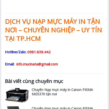
DỊCH VỤ NẠP MỰC MÁY IN TẬN
NƠI – CHUYÊN NGHIỆP – UY TÍN
TẠI TP.HCM
Hotline/Zalo:
0981.838.442
Email:
info.mucinata@gmail.com
Bài viết cùng chuyên mục
Chuyên Nạp mực máy in Canon PIXMA
MG5370 tận nơi
Chuyên Nạp mực máy in Canon PIXMA