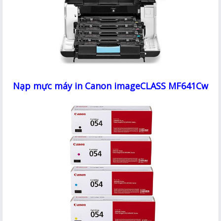
Nạp mực máy in Canon imageCLASS MF641Cw