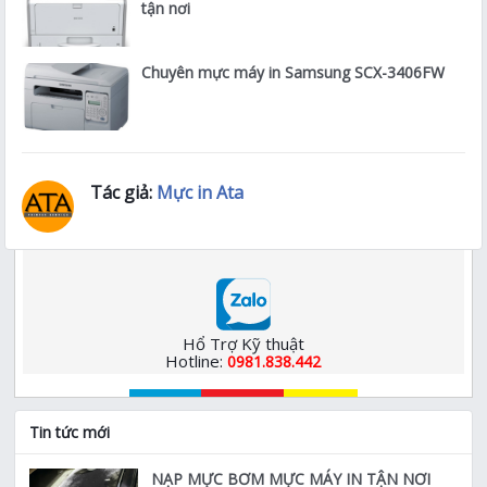
tận nơi
Chuyên mực máy in Samsung SCX-3406FW
Tác giả:
Mực in Ata
Hổ Trợ Kỹ thuật
Hotline:
0981.838.442
Tin tức mới
NẠP MỰC BƠM MỰC MÁY IN TẬN NƠI