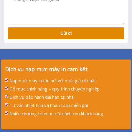
Dịch vụ nạp mực máy in cam kết
Nạp mực máy in tận nơi với mức giá rẽ nhất
Đỗ mực chính hãng – quy trình chuyên nghiệp
Dịch vụ bảo hành dài hạn tại nhà
Tư vấn nhiệt tình và hoàn toàn miễn phí
Nhiều chương trình ưu dãi dành cho khách hàng