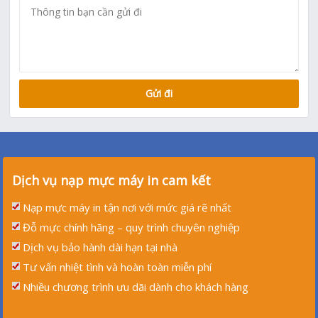
Dịch vụ nạp mực máy in cam kết
Nạp mực máy in tận nơi với mức giá rẽ nhất
Đỗ mực chính hãng – quy trình chuyên nghiệp
Dịch vụ bảo hành dài hạn tại nhà
Tư vấn nhiệt tình và hoàn toàn miễn phí
Nhiều chương trình ưu dãi dành cho khách hàng