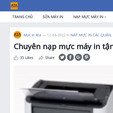
TRANG CHỦ
SỬA MÁY IN
NẠP MỰC MÁY IN
Mực in Ata
— 12-04-2022
in
NẠP MỰC IN CÁC QUẬN
,
Chuyên nạp mực máy in tậ
35 Likes
Share