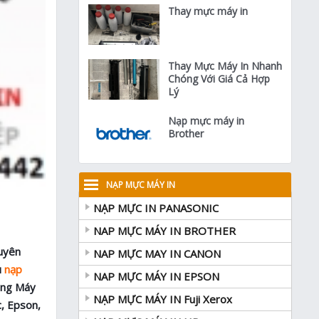
Thay mực máy in
Thay Mực Máy In Nhanh
Chóng Với Giá Cả Hợp
Lý
Nạp mực máy in
Brother
NẠP MỰC MÁY IN
NẠP MỰC IN PANASONIC
NAP MỰC MÁY IN BROTHER
huyên
NAP MỰC MAY IN CANON
ụ
nạp
NAP MỰC MÁY IN EPSON
dòng Máy
NẠP MỰC MÁY IN Fuji Xerox
c, Epson,