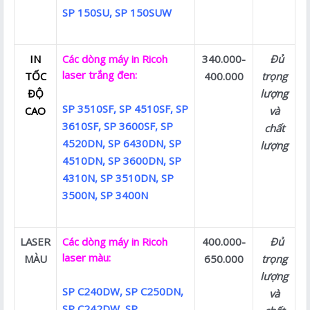
SP 150SU, SP 150SUW
IN
Các dòng máy in Ricoh
340.000-
Đủ
laser trắng đen:
TỐC
400.000
trọng
ĐỘ
lượng
SP 3510SF, SP 4510SF, SP
CAO
và
3610SF, SP 3600SF, SP
chất
4520DN, SP 6430DN, SP
lượng
4510DN, SP 3600DN, SP
4310N, SP 3510DN, SP
3500N, SP 3400N
LASER
Các dòng máy in Ricoh
400.000-
Đủ
laser màu:
MÀU
650.000
trọng
lượng
SP C240DW, SP C250DN,
và
SP C242DW, SP