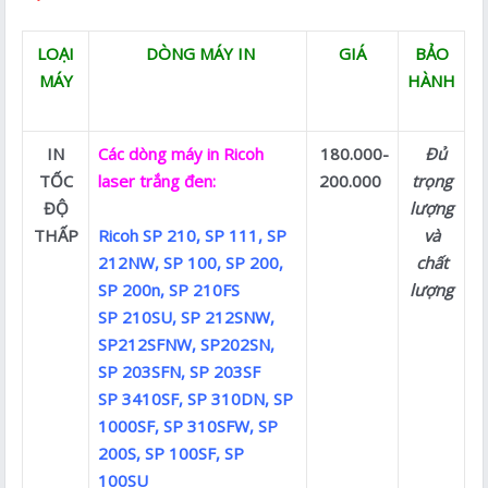
LOẠI
DÒNG MÁY IN
GIÁ
BẢO
MÁY
HÀNH
IN
Các dòng máy in Ricoh
180.000-
Đủ
TỐC
laser trắng đen:
200.000
trọng
ĐỘ
lượng
THẤP
Ricoh SP 210, SP 111, SP
và
212NW, SP 100, SP 200,
chất
SP 200n, SP 210FS
lượng
SP 210SU, SP 212SNW,
SP212SFNW, SP202SN,
SP 203SFN, SP 203SF
SP 3410SF, SP 310DN, SP
1000SF, SP 310SFW, SP
200S, SP 100SF, SP
100SU