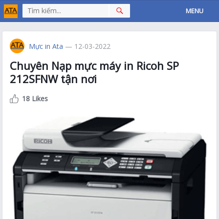
MENU
Mực in Ata
— 12-03-2022
Chuyên Nạp mực máy in Ricoh SP
212SFNW tận nơi
18 Likes