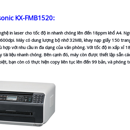
asonic KX-FMB1520:
hệ in laser cho tốc độ in nhanh chóng lên đến 18ppm khổ A4. Ng
0x600dpi. Máy có dung lượng bộ nhớ 32MB, khay nạp giấy 150 trang
phù hợp với nhu cầu in đa dạng của văn phòng. Với tốc độ in xấp xỉ 1
tài liệu nhanh chóng. Bên cạnh đó, máy còn được thiết lập sẵn cá
iệt, bạn còn có thực hiện copy liên tục lên đến 99 bản, và phóng t