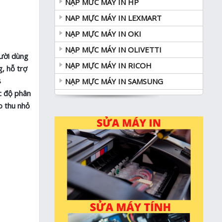
NẠP MƯC MÁY IN HP
NAP MỰC MÁY IN LEXMART
NẠP MỰC MÁY IN OKI
NẠP MỰC MÁY IN OLIVETTI
ười dùng
NẠP MỰC MÁY IN RICOH
, hỗ trợ
8
NẠP MỰC MÁY IN SAMSUNG
c độ phân
o thu nhỏ