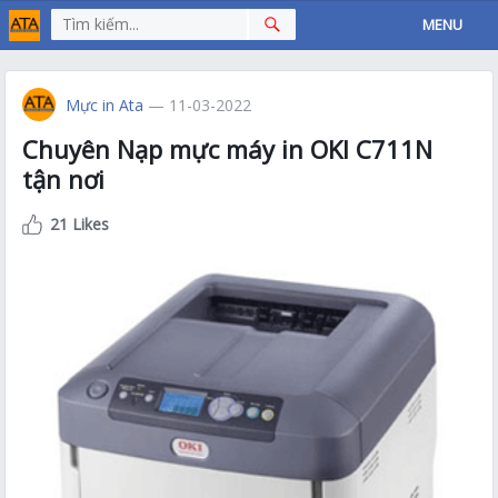
MENU
Mực in Ata
— 11-03-2022
Chuyên Nạp mực máy in OKI C711N
tận nơi
21 Likes