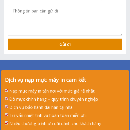
Dịch vụ nạp mực máy in cam kết
Nạp mực máy in tận nơi với mức giá rẽ nhất
Đỗ mực chính hãng – quy trình chuyên nghiệp
Dịch vụ bảo hành dài hạn tại nhà
Tư vấn nhiệt tình và hoàn toàn miễn phí
Nhiều chương trình ưu dãi dành cho khách hàng