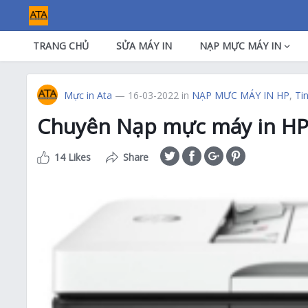
TRANG CHỦ
SỬA MÁY IN
NẠP MỰC MÁY IN
Mực in Ata
— 16-03-2022
in
NẠP MƯC MÁY IN HP
,
Ti
Chuyên Nạp mực máy in HP 
14 Likes
Share