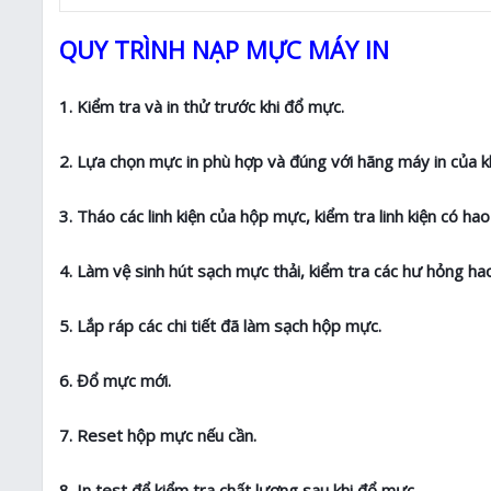
QUY TRÌNH NẠP MỰC MÁY IN
1. Kiểm tra và in thử trước khi đổ mực.
2. Lựa chọn mực in phù hợp và đúng với hãng máy in của k
3. Tháo các linh kiện của hộp mực, kiểm tra linh kiện có h
4. Làm vệ sinh hút sạch mực thải, kiểm tra các hư hỏng 
5. Lắp ráp các chi tiết đã làm sạch hộp mực.
6. Đổ mực mới.
7. Reset hộp mực nếu cần.
8. In test để kiểm tra chất lượng sau khi đổ mực.