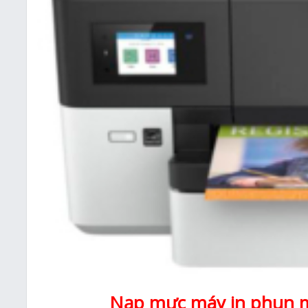
Nạp mực máy in phun mà