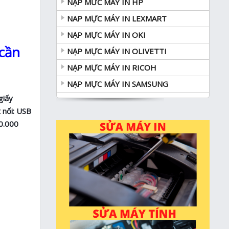
NẠP MƯC MÁY IN HP
NAP MỰC MÁY IN LEXMART
NẠP MỰC MÁY IN OKI
 cần
NẠP MỰC MÁY IN OLIVETTI
NẠP MỰC MÁY IN RICOH
NẠP MỰC MÁY IN SAMSUNG
giấy
 nối: USB
30.000