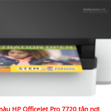
u HP OfficeJet Pro 7720 tận nơi