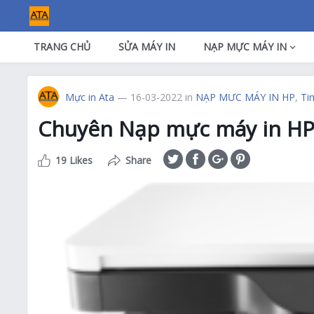
TRANG CHỦ
SỬA MÁY IN
NẠP MỰC MÁY IN
Mực in Ata
— 16-03-2022
in
NẠP MƯC MÁY IN HP
,
Ti
Chuyên Nạp mực máy in HP
19 Likes
Share