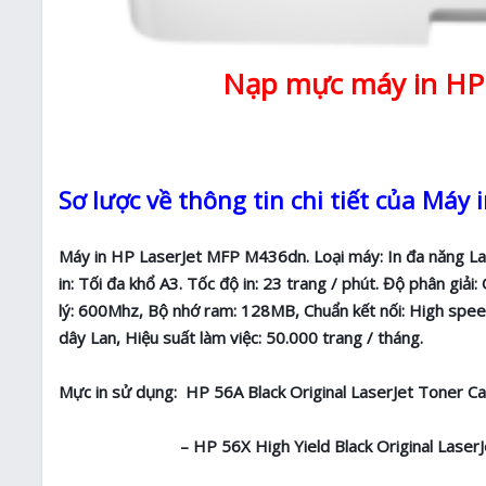
Nạp mực máy in HP 
Sơ lược về thông tin chi tiết của Má
Máy in HP LaserJet MFP M436dn. Loại máy: In đa năng Las
in: Tối đa khổ A3. Tốc độ in: 23 trang / phút. Độ phân giả
lý: 600Mhz, Bộ nhớ ram: 128MB, Chuẩn kết nối: High spee
dây Lan, Hiệu suất làm việc: 50.000 trang / tháng.
Mực in sử dụng: HP 56A Black Original LaserJet Toner C
– HP 56X High Yield Black Original LaserJet T