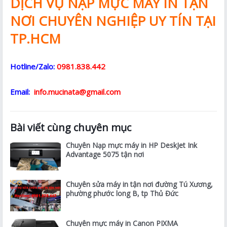
DỊCH VỤ NẠP MỰC MÁY IN TẬN
NƠI CHUYÊN NGHIỆP UY TÍN TẠI
TP.HCM
Hotline/Zalo:
0981.838.442
Email:
info.mucinata@gmail.com
Bài viết cùng chuyên mục
Chuyên Nạp mực máy in HP DeskJet Ink
Advantage 5075 tận nơi
Chuyên sửa máy in tận nơi đường Tú Xương,
phường phước long B, tp Thủ Đức
Chuyên mực máy in Canon PIXMA