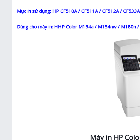
Mực in sử dụng: HP CF510A / CF511A / CF512A / CF533A
Dùng cho máy in: HHP Color M154a / M154nw / M180n 
Máy in HP Colo