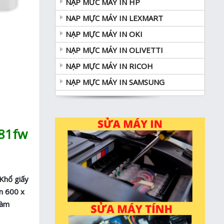
NẠP MƯC MÁY IN HP
NAP MỰC MÁY IN LEXMART
NẠP MỰC MÁY IN OKI
NẠP MỰC MÁY IN OLIVETTI
NẠP MỰC MÁY IN RICOH
NẠP MỰC MÁY IN SAMSUNG
181fw
 Khổ giấy
ến 600 x
làm