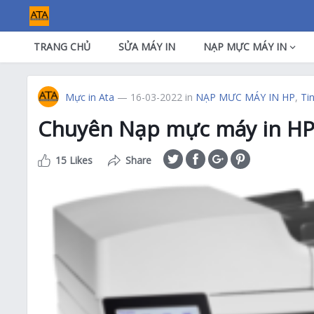
TRANG CHỦ
SỬA MÁY IN
NẠP MỰC MÁY IN
Mực in Ata
— 16-03-2022
in
NẠP MƯC MÁY IN HP
,
Ti
Chuyên Nạp mực máy in HP
15 Likes
Share