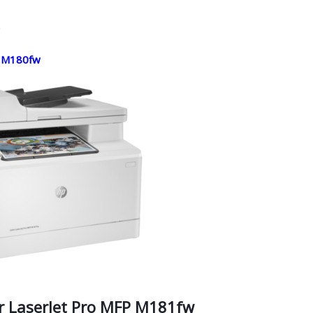
/ M180fw
r LaserJet Pro MFP M181fw