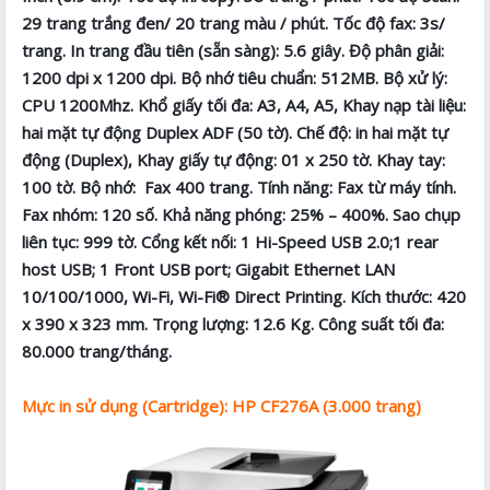
29 trang trắng đen/ 20 trang màu / phút. Tốc độ fax: 3s/
trang. In trang đầu tiên (sẵn sàng): 5.6 giây. Độ phân giải:
1200 dpi x 1200 dpi. Bộ nhớ tiêu chuẩn: 512MB. Bộ xử lý:
CPU 1200Mhz. Khổ giấy tối đa: A3, A4, A5, Khay nạp tài liệu:
hai mặt tự động Duplex ADF (50 tờ). Chế độ: in hai mặt tự
động (Duplex), Khay giấy tự động: 01 x 250 tờ. Khay tay:
100 tờ. Bộ nhớ: Fax 400 trang. Tính năng: Fax từ máy tính.
Fax nhóm: 120 số. Khả năng phóng: 25% – 400%. Sao chụp
liên tục: 999 tờ. Cổng kết nối: 1 Hi-Speed USB 2.0;1 rear
host USB; 1 Front USB port; Gigabit Ethernet LAN
10/100/1000, Wi-Fi, Wi-Fi® Direct Printing. Kích thước: 420
x 390 x 323 mm. Trọng lượng: 12.6 Kg. Công suất tối đa:
80.000 trang/tháng.
Mực in sử dụng (Cartridge): HP CF276A (3.000 trang)