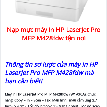
Nạp mực máy in HP LaserJet Pro
MFP M428fdw tận nơi
Thông tin sơ lược của máy in HP
LaserJet Pro MFP M428fdw mà
bạn cần biết!
Máy in HP LaserJet Pro MFP M428fdw (W1A30A). Chức
năng: Copy – In – Scan – Fax. Màn hình: màu cảm ứng 2.7
Inch (6.9 cm). Tốc độ in/copy: 38 trang / phút. Tốc độ scan: