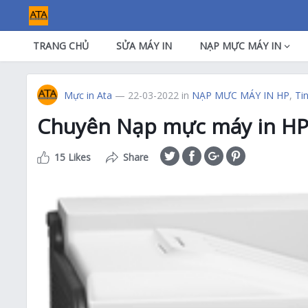
TRANG CHỦ
SỬA MÁY IN
NẠP MỰC MÁY IN
Mực in Ata
— 22-03-2022
in
NẠP MƯC MÁY IN HP
,
Ti
Chuyên Nạp mực máy in HP 
15 Likes
Share