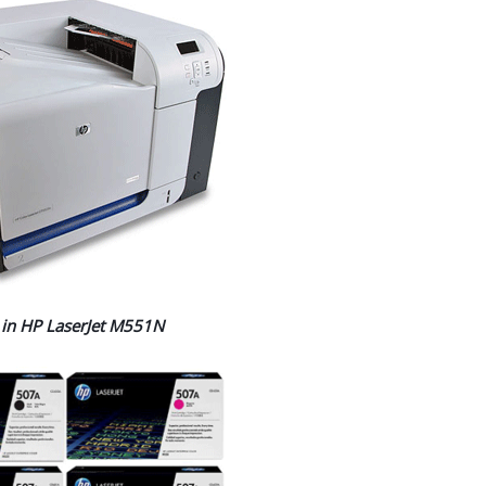
in HP LaserJet M551N