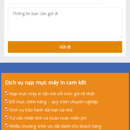
Dịch vụ nạp mực máy in cam kết
Nạp mực máy in tận nơi với mức giá rẽ nhất
Đỗ mực chính hãng – quy trình chuyên nghiệp
Dịch vụ bảo hành dài hạn tại nhà
Tư vấn nhiệt tình và hoàn toàn miễn phí
Nhiều chương trình ưu dãi dành cho khách hàng