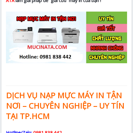
ATA
làm giải pháp để “giải cứu” máy in của bạn !
DỊCH VỤ NẠP MỰC MÁY IN TẬN
NƠI – CHUYÊN NGHIỆP – UY TÍN
TẠI TP.HCM
Hotline/Zalo:
0981.838.442