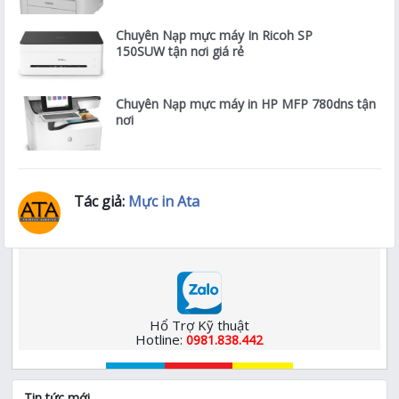
Chuyên Nạp mực máy In Ricoh SP
150SUW tận nơi giá rẻ
Chuyên Nạp mực máy in HP MFP 780dns tận
nơi
Tác giả:
Mực in Ata
Hổ Trợ Kỹ thuật
Hotline:
0981.838.442
Tin tức mới