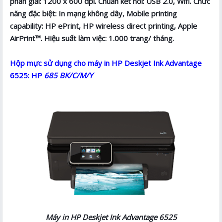
phân giải: 1200 x 600 dpi. Chuẩn kết nối: USB 2.0, Wifi. Chức
năng đặc biệt: In mạng không dây, Mobile printing
capability: HP ePrint, HP wireless direct printing, Apple
AirPrint™. Hiệu suất làm việc: 1.000 trang/ tháng.
Hộp mực sử dụng cho máy in HP Deskjet Ink Advantage
6525: HP
685 BK/C/M/Y
Máy in HP Deskjet Ink Advantage 6525