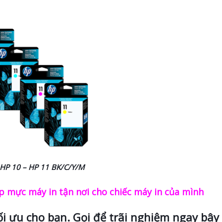
 HP 10 – HP 11 BK/C/Y/M
 mực máy in tận nơi cho chiếc máy in của mình
ối ưu cho bạn. Gọi để trãi nghiệm ngay bây 