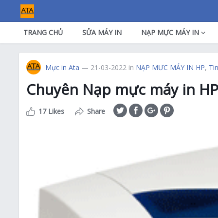
TRANG CHỦ
SỬA MÁY IN
NẠP MỰC MÁY IN
Mực in Ata
— 21-03-2022
in
NẠP MƯC MÁY IN HP
,
Ti
Chuyên Nạp mực máy in HP 
17 Likes
Share