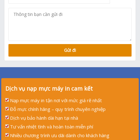
Dịch vụ nạp mực máy in cam kết
Nạp mực máy in tận nơi với mức giá rẽ nhất
Đỗ mực chính hãng – quy trình chuyên nghiệp
Dịch vụ bảo hành dài hạn tại nhà
Tư vấn nhiệt tình và hoàn toàn miễn phí
Nhiều chương trình ưu dãi dành cho khách hàng