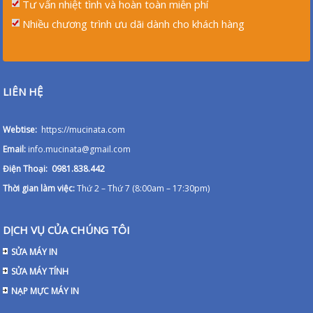
Tư vấn nhiệt tình và hoàn toàn miễn phí
Nhiều chương trình ưu dãi dành cho khách hàng
LIÊN HỆ
Webtise:
https://mucinata.com
Email:
info.mucinata@gmail.com
Điện Thoại: 0981.838.442
Thời gian làm việc:
Thứ 2 – Thứ 7 (8:00am – 17:30pm)
DỊCH VỤ CỦA CHÚNG TÔI
SỬA MÁY IN
SỬA MÁY TÍNH
NẠP MỰC MÁY IN