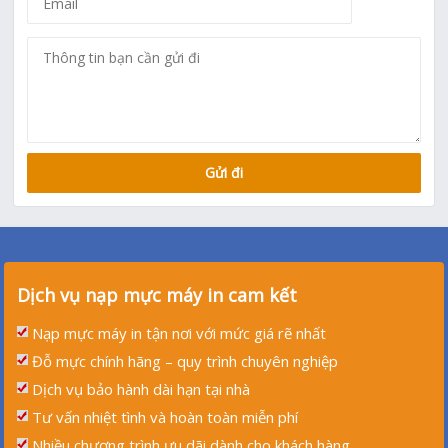
Dịch vụ nạp mực máy in cam kết
Nạp mực máy in tận nơi với mức giá rẽ nhất
Đỗ mực chính hãng – quy trình chuyên nghiệp
Dịch vụ bảo hành dài hạn tại nhà
Tư vấn nhiệt tình và hoàn toàn miễn phí
Nhiều chương trình ưu dãi dành cho khách hàng