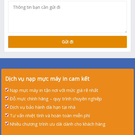
Dịch vụ nạp mực máy in cam kết
Nạp mực máy in tận nơi với mức giá rẽ nhất
Đỗ mực chính hãng – quy trình chuyên nghiệp
Dịch vụ bảo hành dài hạn tại nhà
Tư vấn nhiệt tình và hoàn toàn miễn phí
Nhiều chương trình ưu dãi dành cho khách hàng