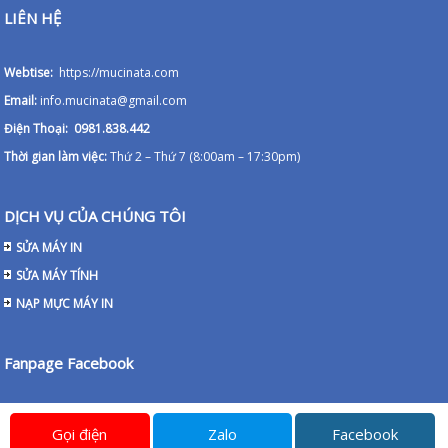
LIÊN HỆ
Webtise:
https://mucinata.com
Email:
info.mucinata@gmail.com
Điện Thoại: 0981.838.442
Thời gian làm việc:
Thứ 2 – Thứ 7 (8:00am – 17:30pm)
DỊCH VỤ CỦA CHÚNG TÔI
SỬA MÁY IN
SỬA MÁY TÍNH
NẠP MỰC MÁY IN
Fanpage Facebook
Gọi điện
Zalo
Facebook
© 2026
Mực in ATA