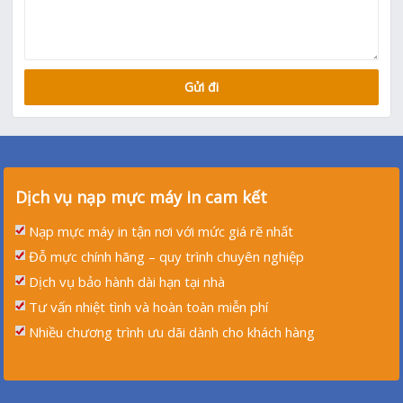
Dịch vụ nạp mực máy in cam kết
Nạp mực máy in tận nơi với mức giá rẽ nhất
Đỗ mực chính hãng – quy trình chuyên nghiệp
Dịch vụ bảo hành dài hạn tại nhà
Tư vấn nhiệt tình và hoàn toàn miễn phí
Nhiều chương trình ưu dãi dành cho khách hàng