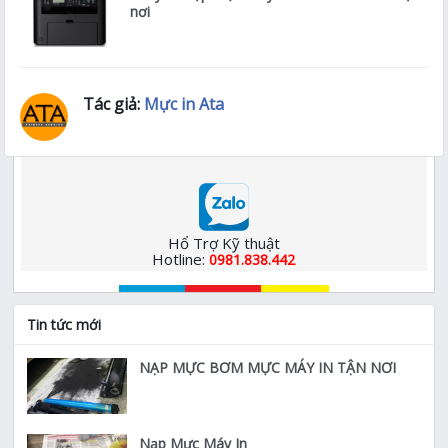
nơi
Tác giả:
Mực in Ata
Hổ Trợ Kỹ thuật
Hotline:
0981.838.442
Tin tức mới
NẠP MỰC BƠM MỰC MÁY IN TẬN NƠI
Nạp Mực Máy In