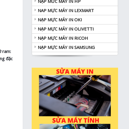
NẠP MƯC MÁY IN HP
NAP MỰC MÁY IN LEXMART
NẠP MỰC MÁY IN OKI
NẠP MỰC MÁY IN OLIVETTI
NẠP MỰC MÁY IN RICOH
NẠP MỰC MÁY IN SAMSUNG
ớ ram:
ăng đặc