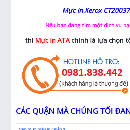
Mực in Xerox
CT20037
Nếu bạn đang tìm một dịch vụ nạp
thì
Mực in ATA
chính là lựa chọn t
CÁC QUẬN MÀ CHÚNG TỐI ĐAN
Nạp mực máy in Quận 1