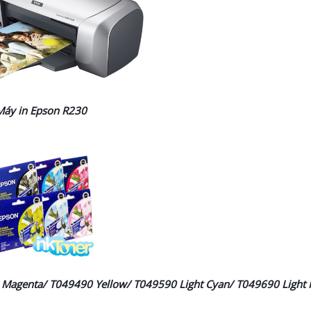
Máy in Epson R230
Magenta/ T049490 Yellow/ T049590 Light Cyan/ T049690 Light