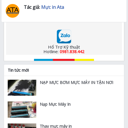
Tác giả:
Mực in Ata
Hổ Trợ Kỹ thuật
Hotline:
0981.838.442
Tin tức mới
NẠP MỰC BƠM MỰC MÁY IN TẬN NƠI
Nạp Mực Máy In
Thay mực máy in