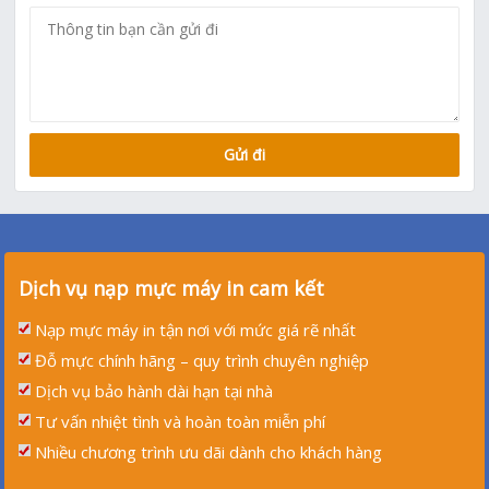
Dịch vụ nạp mực máy in cam kết
Nạp mực máy in tận nơi với mức giá rẽ nhất
Đỗ mực chính hãng – quy trình chuyên nghiệp
Dịch vụ bảo hành dài hạn tại nhà
Tư vấn nhiệt tình và hoàn toàn miễn phí
Nhiều chương trình ưu dãi dành cho khách hàng